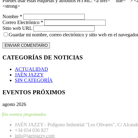
Puedes usar estas etiquetas y atributos HTML:
<a href="" title=""> 
<strong>
Nombre *
Correo Electrónico *
Sitio web URL
Guardar mi nombre, correo electrónico y sitio web en el navegador 
CATEGORÍAS DE NOTICIAS
ACTUALIDAD
JAÉN JAZZY
SIN CATEGORÍA
EVENTOS PRÓXIMOS
agosto 2026
Sin eventos programados
JAÉN JAZZY - Polígono Industrial "Los Olivares", C/ Alcaude
+34 654 036 827
info@jaenjazzy.com