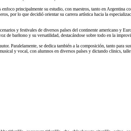
s enfoco principalmente su estudio, con maestros, tanto en Argentina 
eros, por lo que decidió orientar su carrera artística hacia la especializ
enarios y festivales de diversos países del continente americano y Eur
oz de barítono y su versatilidad, destacándose sobre todo en la improvi
autor. Paralelamente, se dedica también a la composición, tanto para s
sical y vocal, con alumnos en diversos países y dictando clinics, talle