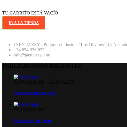
TU CARRITO ESTÁ VACÍO
IR A LA TIENDA
JAÉN JAZZY - Polígono Industrial "Los Olivares", C/ Alcaude
+34 654 036 827
info@jaenjazzy.com
PUBLICACIONES RECIENTES
ACTUALIDAD
·
JAÉN JAZZY
Cartel diciembre 2025
ACTUALIDAD
Cartel mes de junio