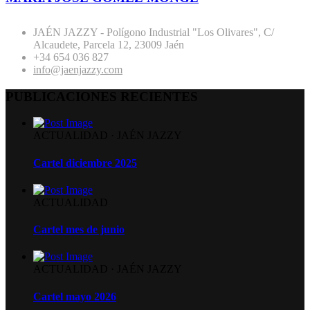
JAÉN JAZZY - Polígono Industrial "Los Olivares", C/
Alcaudete, Parcela 12, 23009 Jaén
+34 654 036 827
info@jaenjazzy.com
PUBLICACIONES RECIENTES
ACTUALIDAD
·
JAÉN JAZZY
Cartel diciembre 2025
ACTUALIDAD
Cartel mes de junio
ACTUALIDAD
·
JAÉN JAZZY
Cartel mayo 2026