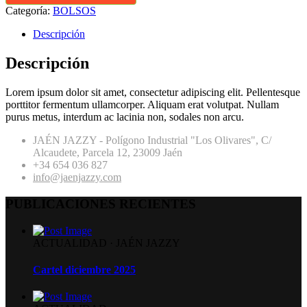
Categoría:
BOLSOS
Descripción
Descripción
Lorem ipsum dolor sit amet, consectetur adipiscing elit. Pellentesque
porttitor fermentum ullamcorper. Aliquam erat volutpat. Nullam
purus metus, interdum ac lacinia non, sodales non arcu.
JAÉN JAZZY - Polígono Industrial "Los Olivares", C/
Alcaudete, Parcela 12, 23009 Jaén
+34 654 036 827
info@jaenjazzy.com
PUBLICACIONES RECIENTES
ACTUALIDAD
·
JAÉN JAZZY
Cartel diciembre 2025