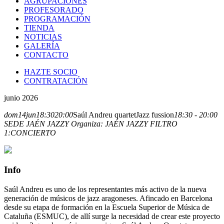
AGRUPACIONES
PROFESORADO
PROGRAMACIÓN
TIENDA
NOTICIAS
GALERÍA
CONTACTO
HAZTE SOCIO
CONTRATACIÓN
junio 2026
dom
14
jun
18:30
20:00
Saúl Andreu quartet
Jazz fussion
18:30 - 20:00
SEDE JAÉN JAZZY
Organiza:
JAÉN JAZZY
FILTRO
1:
CONCIERTO
Info
Saúl Andreu es uno de los representantes más activo de la nueva
generación de músicos de jazz aragoneses. Afincado en Barcelona
desde su etapa de formación en la Escuela Superior de Música de
Cataluña (ESMUC), de allí surge la necesidad de crear este proyecto