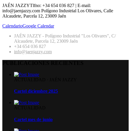
JAÉN JAZZY
Tlfno: +34 654 036 827 | E-mail:
info@jaenjazzy.com
Polígono Industrial Los Olivares, Calle
Alcaudete, Parcela 12, 23009 Jaén
Calendario
Google Calendar
JAÉN JAZZY - Polígono Industrial "Los Olivares", C/
Alcaudete, Parcela 12, 23009 Jaén
+34 654 036 827
info@jaenjazzy.com
PUBLICACIONES RECIENTES
ACTUALIDAD
·
JAÉN JAZZY
Cartel diciembre 2025
ACTUALIDAD
Cartel mes de junio