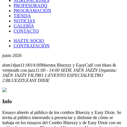
AGRUPACIONES
PROFESORADO
PROGRAMACIÓN
TIENDA
NOTICIAS
GALERÍA
CONTACTO
HAZTE SOCIO
CONTRATACIÓN
junio 2026
dom
14
jun
11:00
14:00
Muestra Bluezzy y Easy
Café con blues &
vermouth con jazz
11:00 - 14:00
SEDE JAÉN JAZZY
Organiza:
JAÉN JAZZY
FILTRO 1:
EVENTO ESPECIAL
FILTRO
2:
BLUEZZY,
EASY DIXIE
Info
Ensayo abierto al público de los combos Bluezzy y Easy Dixie. Se
invita al público interesado a presenciar y disfrutar de cómo se
trabaja en los ensayos del Combo Bluezzy y de Easy Dixie con un