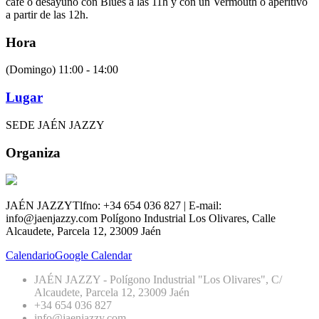
café o desayuno con Blues a las 11h y con un Vermouth o aperitivo
a partir de las 12h.
Hora
(Domingo) 11:00 - 14:00
Lugar
SEDE JAÉN JAZZY
Organiza
JAÉN JAZZY
Tlfno: +34 654 036 827 | E-mail:
info@jaenjazzy.com
Polígono Industrial Los Olivares, Calle
Alcaudete, Parcela 12, 23009 Jaén
Calendario
Google Calendar
JAÉN JAZZY - Polígono Industrial "Los Olivares", C/
Alcaudete, Parcela 12, 23009 Jaén
+34 654 036 827
info@jaenjazzy.com