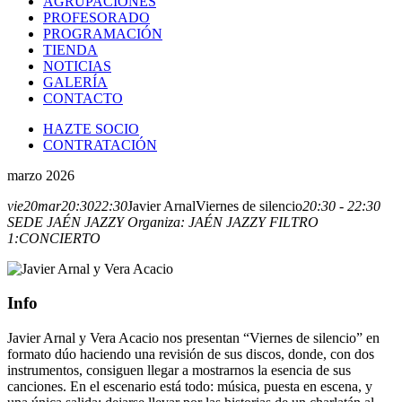
AGRUPACIONES
PROFESORADO
PROGRAMACIÓN
TIENDA
NOTICIAS
GALERÍA
CONTACTO
HAZTE SOCIO
CONTRATACIÓN
marzo 2026
vie
20
mar
20:30
22:30
Javier Arnal
Viernes de silencio
20:30 - 22:30
SEDE JAÉN JAZZY
Organiza:
JAÉN JAZZY
FILTRO
1:
CONCIERTO
Info
Javier Arnal y Vera Acacio nos presentan “Viernes de silencio” en
formato dúo haciendo una revisión de sus discos, donde, con dos
instrumentos, consiguen llegar a mostrarnos la esencia de sus
canciones. En el escenario está todo: música, puesta en escena, y