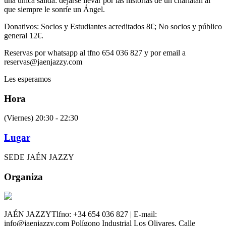
una única salida: dejarse llevar por las historias de un charlatán al
que siempre le sonríe un Ángel.
Donativos: Socios y Estudiantes acreditados 8€; No socios y público
general 12€.
Reservas por whatsapp al tfno 654 036 827 y por email a
reservas@jaenjazzy.com
Les esperamos
Hora
(Viernes) 20:30 - 22:30
Lugar
SEDE JAÉN JAZZY
Organiza
JAÉN JAZZY
Tlfno: +34 654 036 827 | E-mail:
info@jaenjazzy.com
Polígono Industrial Los Olivares, Calle