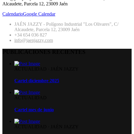
Alcaudete, Parcela 12, 23009 Jaén
Calendario
Google Calendar
JAÉN JAZZY - Polígono Industrial "Los Olivares", C/
Alcaudete, Parcela 12, 23009 Jaén
+34 654 036 827
info@jaenjazzy.com
PUBLICACIONES RECIENTES
ACTUALIDAD
·
JAÉN JAZZY
Cartel diciembre 2025
ACTUALIDAD
Cartel mes de junio
ACTUALIDAD
·
JAÉN JAZZY