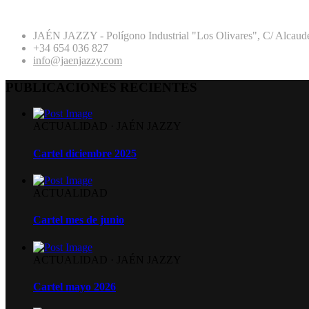
JAÉN JAZZY - Polígono Industrial "Los Olivares", C/ Alcaude
+34 654 036 827
info@jaenjazzy.com
PUBLICACIONES RECIENTES
ACTUALIDAD
·
JAÉN JAZZY
Cartel diciembre 2025
ACTUALIDAD
Cartel mes de junio
ACTUALIDAD
·
JAÉN JAZZY
Cartel mayo 2026