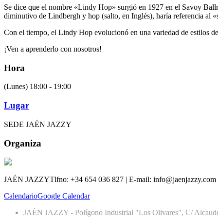
Se dice que el nombre «Lindy Hop» surgió en 1927 en el Savoy Ballr
diminutivo de Lindbergh y hop (salto, en Inglés), haría referencia al «
Con el tiempo, el Lindy Hop evolucionó en una variedad de estilos 
¡Ven a aprenderlo con nosotros!
Hora
(Lunes) 18:00 - 19:00
Lugar
SEDE JAÉN JAZZY
Organiza
JAÉN JAZZY
Tlfno: +34 654 036 827 | E-mail: info@jaenjazzy.com
Calendario
Google Calendar
JAÉN JAZZY - Polígono Industrial "Los Olivares", C/ Alcaude