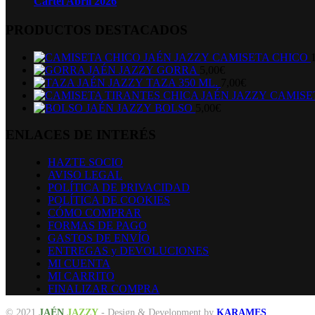
Cartel Abril 2026
PRODUCTOS DESTACADOS
CAMISETA CHICO
GORRA
5,00
€
TAZA 350 ML.
7,00
€
CAMISE
BOLSO
5,00
€
ENLACES DE INTERÉS
HAZTE SOCIO
AVISO LEGAL
POLÍTICA DE PRIVACIDAD
POLÍTICA DE COOKIES
CÓMO COMPRAR
FORMAS DE PAGO
GASTOS DE ENVÍO
ENTREGAS y DEVOLUCIONES
MI CUENTA
MI CARRITO
FINALIZAR COMPRA
© 2021
JAÉN
JAZZY
- Design & Development by
KARAMES