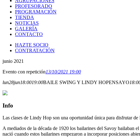
AGRUPACIONES
PROFESORADO
PROGRAMACIÓN
TIENDA
NOTICIAS
GALERÍA
CONTACTO
HAZTE SOCIO
CONTRATACIÓN
junio 2021
Evento con repetición
13/10/2021 19:00
lun
28
jun
18:00
19:00
BAILE SWING Y LINDY HOP
ENSAYO
18:00
Info
Las clases de Lindy Hop son una oportunidad única para disfrutar de 
A mediados de la década de 1920 los bailarines del Savoy bailaban e
nació cuando estos bailarines empezaron a incorporar posiciones abie