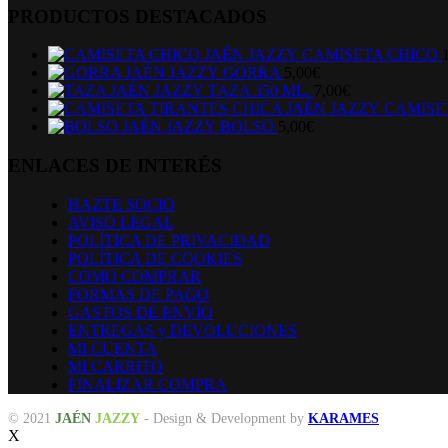
PRODUCTOS DESTACADOS
CAMISETA CHICO
GORRA
5,00
€
TAZA 350 ML.
7,00
€
CAMISE
BOLSO
5,00
€
ENLACES DE INTERÉS
HAZTE SOCIO
AVISO LEGAL
POLÍTICA DE PRIVACIDAD
POLÍTICA DE COOKIES
CÓMO COMPRAR
FORMAS DE PAGO
GASTOS DE ENVÍO
ENTREGAS y DEVOLUCIONES
MI CUENTA
MI CARRITO
FINALIZAR COMPRA
© 2021
JAÉN
JAZZY
- Design & Development by
KARAMES
X