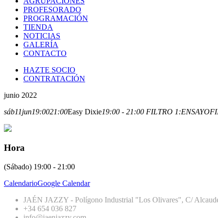
AGRUPACIONES
PROFESORADO
PROGRAMACIÓN
TIENDA
NOTICIAS
GALERÍA
CONTACTO
HAZTE SOCIO
CONTRATACIÓN
junio 2022
sáb
11
jun
19:00
21:00
Easy Dixie
19:00 - 21:00
FILTRO 1:
ENSAYO
FI
Hora
(Sábado) 19:00 - 21:00
Calendario
Google Calendar
JAÉN JAZZY - Polígono Industrial "Los Olivares", C/ Alcaude
+34 654 036 827
info@jaenjazzy.com