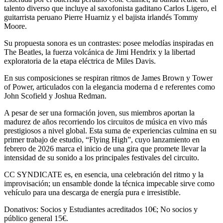
talento diverso que incluye al saxofonista gaditano Carlos Ligero, el
guitarrista peruano Pierre Huarniz y el bajista irlandés Tommy
Moore.
Su propuesta sonora es un contrastes: posee melodías inspiradas en
The Beatles, la fuerza volcánica de Jimi Hendrix y la libertad
exploratoria de la etapa eléctrica de Miles Davis.
En sus composiciones se respiran ritmos de James Brown y Tower
of Power, articulados con la elegancia moderna d e referentes como
John Scofield y Joshua Redman.
A pesar de ser una formación joven, sus miembros aportan la
madurez de años recorriendo los circuitos de música en vivo más
prestigiosos a nivel global. Esta suma de experiencias culmina en su
primer trabajo de estudio, “Flying High”, cuyo lanzamiento en
febrero de 2026 marca el inicio de una gira que promete llevar la
intensidad de su sonido a los principales festivales del circuito.
CC SYNDICATE es, en esencia, una celebración del ritmo y la
improvisación; un ensamble donde la técnica impecable sirve como
vehículo para una descarga de energía pura e irresistible.
Donativos: Socios y Estudiantes acreditados 10€; No socios y
público general 15€.