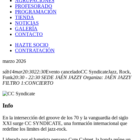
AGRUPACIONES
PROFESORADO
PROGRAMACIÓN
TIENDA
NOTICIAS
GALERÍA
CONTACTO
HAZTE SOCIO
CONTRATACIÓN
marzo 2026
sáb
14
mar
20:30
22:30
Evento cancelado
CC Syndicate
Jazz, Rock,
Funk
20:30 - 22:30
SEDE JAÉN JAZZY
Organiza:
JAÉN JAZZY
FILTRO 1:
CONCIERTO
Info
En la intersección del groove de los 70 y la vanguardia del siglo
XXI surge CC SYNDICATE, una formación internacional que
redefine los limites del jazz-rock.
Liderada por el baterista peruano Cote Calmet, la banda reúne un