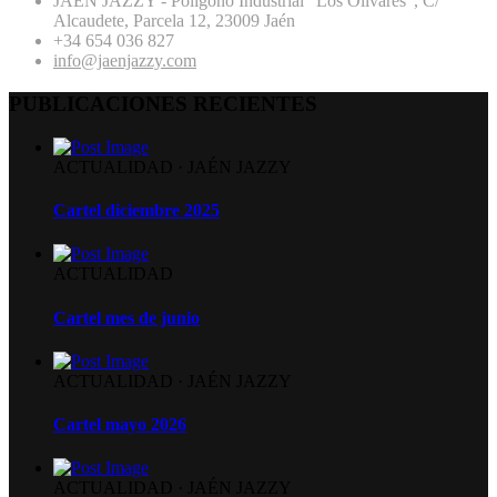
JAÉN JAZZY - Polígono Industrial "Los Olivares", C/
Alcaudete, Parcela 12, 23009 Jaén
+34 654 036 827
info@jaenjazzy.com
PUBLICACIONES RECIENTES
ACTUALIDAD
·
JAÉN JAZZY
Cartel diciembre 2025
ACTUALIDAD
Cartel mes de junio
ACTUALIDAD
·
JAÉN JAZZY
Cartel mayo 2026
ACTUALIDAD
·
JAÉN JAZZY