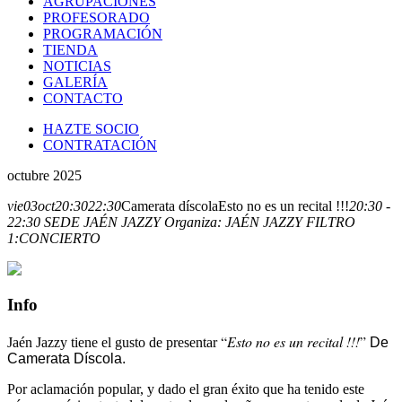
AGRUPACIONES
PROFESORADO
PROGRAMACIÓN
TIENDA
NOTICIAS
GALERÍA
CONTACTO
HAZTE SOCIO
CONTRATACIÓN
octubre 2025
vie
03
oct
20:30
22:30
Camerata díscola
Esto no es un recital !!!
20:30 -
22:30
SEDE JAÉN JAZZY
Organiza:
JAÉN JAZZY
FILTRO
1:
CONCIERTO
Info
“
Esto no es un recital !!!
”
Jaén Jazzy tiene el gusto de presentar
De
Camerata Díscola.
Por aclamación popular, y dado el gran éxito que ha tenido este