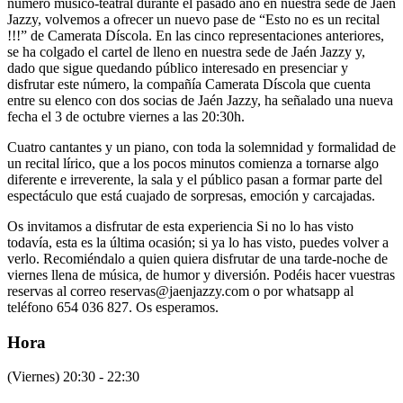
número músico-teatral durante el pasado año en nuestra sede de Jaén
Jazzy, volvemos a ofrecer un nuevo pase de “Esto no es un recital
!!!” de Camerata Díscola. En las cinco representaciones anteriores,
se ha colgado el cartel de lleno en nuestra sede de Jaén Jazzy y,
dado que sigue quedando público interesado en presenciar y
disfrutar este número, la compañía Camerata Díscola que cuenta
entre su elenco con dos socias de Jaén Jazzy, ha señalado una nueva
fecha el 3 de octubre viernes a las 20:30h.
Cuatro cantantes y un piano, con toda la solemnidad y formalidad de
un recital lírico, que a los pocos minutos comienza a tornarse algo
diferente e irreverente, la sala y el público pasan a formar parte del
espectáculo que está cuajado de sorpresas, emoción y carcajadas.
Os invitamos a disfrutar de esta experiencia Si no lo has visto
todavía, esta es la última ocasión; si ya lo has visto, puedes volver a
verlo. Recomiéndalo a quien quiera disfrutar de una tarde-noche de
viernes llena de música, de humor y diversión. Podéis hacer vuestras
reservas al correo reservas@jaenjazzy.com o por whatsapp al
teléfono 654 036 827. Os esperamos.
Hora
(Viernes) 20:30 - 22:30