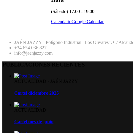
(Sábado) 17:00 - 19:00
Calendario
Google Calendar
JAÉN JAZZY - Polígono Industrial "Los Olivares", C/ Alcaude
+34 654 036 827
info@jaenjazzy.com
PUBLICACIONES RECIENTES
ACTUALIDAD
·
JAÉN JAZZY
Cartel diciembre 2025
ACTUALIDAD
Cartel mes de junio