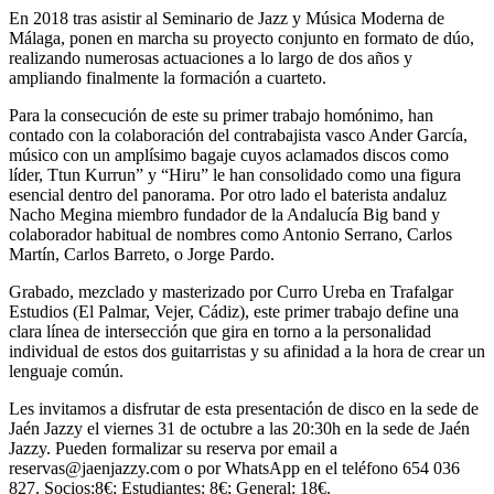
En 2018 tras asistir al Seminario de Jazz y Música Moderna de
Málaga, ponen en marcha su proyecto conjunto en formato de dúo,
realizando numerosas actuaciones a lo largo de dos años y
ampliando finalmente la formación a cuarteto.
Para la consecución de este su primer trabajo homónimo, han
contado con la colaboración del contrabajista vasco Ander García,
músico con un amplísimo bagaje cuyos aclamados discos como
líder, Ttun Kurrun” y “Hiru” le han consolidado como una figura
esencial dentro del panorama. Por otro lado el baterista andaluz
Nacho Megina miembro fundador de la Andalucía Big band y
colaborador habitual de nombres como Antonio Serrano, Carlos
Martín, Carlos Barreto, o Jorge Pardo.
Grabado, mezclado y masterizado por Curro Ureba en Trafalgar
Estudios (El Palmar, Vejer, Cádiz), este primer trabajo define una
clara línea de intersección que gira en torno a la personalidad
individual de estos dos guitarristas y su afinidad a la hora de crear un
lenguaje común.
Les invitamos a disfrutar de esta presentación de disco en la sede de
Jaén Jazzy el viernes 31 de octubre a las 20:30h en la sede de Jaén
Jazzy. Pueden formalizar su reserva por email a
reservas@jaenjazzy.com o por WhatsApp en el teléfono 654 036
827. Socios:8€; Estudiantes: 8€; General: 18€.