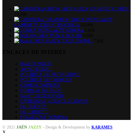
CAMISETA CHICO
10,00
€
CAMISETA TIRANTES CHICA
10,00
€
GORRA
5,00
€
BOLSO
5,00
€
TAZA 350 ML.
7,00
€
ENLACES DE INTERÉS
HAZTE SOCIO
AVISO LEGAL
POLÍTICA DE PRIVACIDAD
POLÍTICA DE COOKIES
CÓMO COMPRAR
FORMAS DE PAGO
GASTOS DE ENVÍO
ENTREGAS y DEVOLUCIONES
MI CUENTA
MI CARRITO
FINALIZAR COMPRA
© 2021
JAÉN
JAZZY
- Design & Development by
KARAMES
X