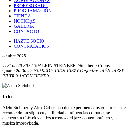
AGRUPACIONES
PROFESORADO
PROGRAMACIÓN
TIENDA
NOTICIAS
GALERÍA
CONTACTO
HAZTE SOCIO
CONTRATACIÓN
octubre 2025
vie
31
oct
20:30
22:30
ALEIN STEINBERT
Steinbert / Cobos
Quartet
20:30 - 22:30
SEDE JAÉN JAZZY
Organiza:
JAÉN JAZZY
FILTRO 1:
CONCIERTO
Info
Alein Steinbert y Alex Cobos son dos experimentados guitarristas de
reconocido prestigio cuya afinidad e influencias comunes se
encuentran ubicados en los terrenos del jazz contemporáneo y la
música improvisada.