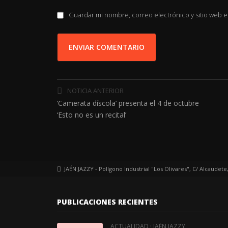
Guardar mi nombre, correo electrónico y sitio web e
NOTICIA ANTERIOR
‘Camerata díscola’ presenta el 4 de octubre
‘Esto no es un recital’
JAÉN JAZZY - Polígono Industrial "Los Olivares", C/ Alcaudete
PUBLICACIONES RECIENTES
·
ACTUALIDAD
JAÉN JAZZY