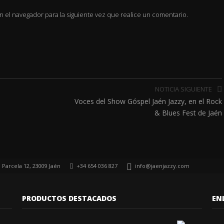
n el navegador para la siguiente vez que realice un comentario.
NOTICIA SIGUIENTE
Voces del Show Góspel Jaén Jazzy, en el Rock
& Blues Fest de Jaén
, Parcela 12, 23009 Jaén
+34 654 036 827
info@jaenjazzy.com
PRODUCTOS DESTACADOS
EN