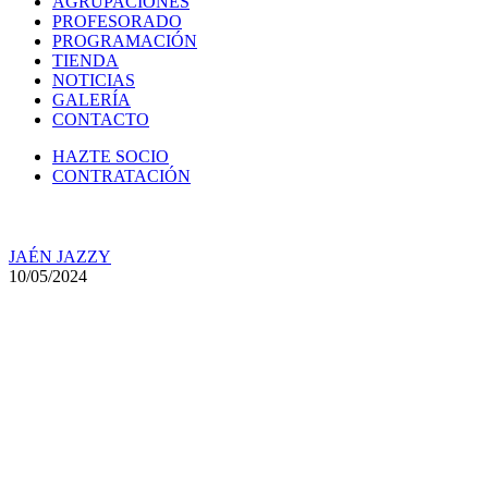
AGRUPACIONES
PROFESORADO
PROGRAMACIÓN
TIENDA
NOTICIAS
GALERÍA
CONTACTO
HAZTE SOCIO
CONTRATACIÓN
JAÉN JAZZY
10/05/2024
Concierto de Masha Ocean &
José Carlos Parras, el viernes,
17 de mayo de 2024