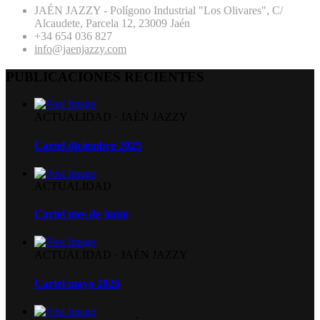
JAÉN JAZZY - Polígono Industrial "Los Olivares", C/
Alcaudete, Parcela 12, 23009 Jaén
+34 654 036 827
info@jaenjazzy.com
PUBLICACIONES RECIENTES
ACTUALIDAD
·
JAÉN JAZZY
Cartel diciembre 2025
ACTUALIDAD
Cartel mes de junio
ACTUALIDAD
·
JAÉN JAZZY
Cartel mayo 2026