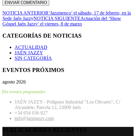
NOTICIA ANTERIOR
‘Jazzmenco’ el sábado, 17 de febrero, en la
Sede Jaén Jazzy
NOTICIA SIGUIENTE
Actuación del ‘Show
Góspel Jaén Jazzy’ el viernes, 8 de marzo
CATEGORÍAS DE NOTICIAS
ACTUALIDAD
JAÉN JAZZY
SIN CATEGORÍA
EVENTOS PRÓXIMOS
agosto 2026
Sin eventos programados
JAÉN JAZZY - Polígono Industrial "Los Olivares", C/
Alcaudete, Parcela 12, 23009 Jaén
+34 654 036 827
info@jaenjazzy.com
PUBLICACIONES RECIENTES