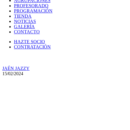
AGRUPACIONES
PROFESORADO
PROGRAMACIÓN
TIENDA
NOTICIAS
GALERÍA
CONTACTO
HAZTE SOCIO
CONTRATACIÓN
JAÉN JAZZY
15/02/2024
La Sede de la Asociación Jaén
Jazzy acoge el sábado 17 de
febrero el concierto de
‘Jazzmenco’