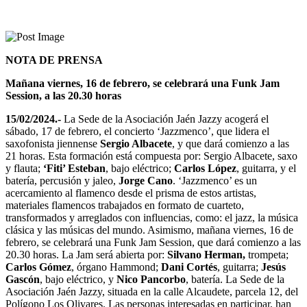
NOTA DE PRENSA
Mañana viernes, 16 de febrero, se celebrará una Funk Jam
Session, a las 20.30 horas
15/02/2024.-
La Sede de la Asociación Jaén Jazzy acogerá el
sábado, 17 de febrero, el concierto ‘Jazzmenco’, que lidera el
saxofonista jiennense
Sergio Albacete
, y que dará comienzo a las
21 horas. Esta formación está compuesta por: Sergio Albacete, saxo
y flauta;
‘Fiti’ Esteban
, bajo eléctrico;
Carlos López
, guitarra, y el
batería, percusión y jaleo,
Jorge Cano
. ‘Jazzmenco’ es un
acercamiento al flamenco desde el prisma de estos artistas,
materiales flamencos trabajados en formato de cuarteto,
transformados y arreglados con influencias, como: el jazz, la música
clásica y las músicas del mundo. Asimismo, mañana viernes, 16 de
febrero, se celebrará una Funk Jam Session, que dará comienzo a las
20.30 horas. La Jam será abierta por:
Silvano Herman,
trompeta;
Carlos Gómez
, órgano Hammond;
Dani Cortés
, guitarra;
Jesús
Gascón
, bajo eléctrico, y
Nico Pancorbo
, batería. La Sede de la
Asociación Jaén Jazzy, situada en la calle Alcaudete, parcela 12, del
Polígono Los Olivares. Las personas interesadas en participar, han