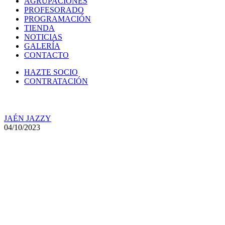
AGRUPACIONES
PROFESORADO
PROGRAMACIÓN
TIENDA
NOTICIAS
GALERÍA
CONTACTO
HAZTE SOCIO
CONTRATACIÓN
JAÉN JAZZY
04/10/2023
El Show Góspel Jaén Jazzy
realizará el 10 de octubre una
exhibición en ‘Jaén el Vinos’