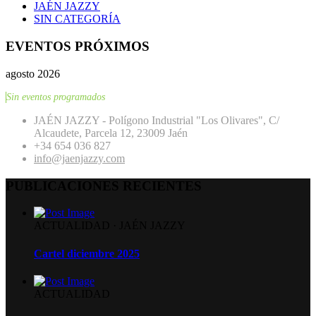
JAÉN JAZZY
SIN CATEGORÍA
EVENTOS PRÓXIMOS
agosto 2026
Sin eventos programados
JAÉN JAZZY - Polígono Industrial "Los Olivares", C/
Alcaudete, Parcela 12, 23009 Jaén
+34 654 036 827
info@jaenjazzy.com
PUBLICACIONES RECIENTES
ACTUALIDAD
·
JAÉN JAZZY
Cartel diciembre 2025
ACTUALIDAD