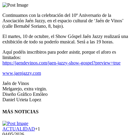
Continuamos con la celebración del 10º Aniversario de la
Asociación Jaén Jazzy, en el espacio cultural de ‘Jaén de Vinos’
(calle Bernabé Soriano, 8, bajo).
El martes, 10 de octubre, el Show Góspel Jaén Jazzy realizará una
exhibición de todo su poderío musical. Será a las 19 horas.
Aquí podéis inscribiros para poder asistir, porque el aforo es
limitados:
https://jaendevinos.com/jaen-jazzy-show-gospel?preview=true
www.jaenjazzy.com
Jaén de Vinos
Melgarejo, extra virgin.
Diseño Gráfico Emóleo
Daniel Urieta Lopez
MÁS NOTICIAS
ACTUALIDAD
+1
04/05/2026