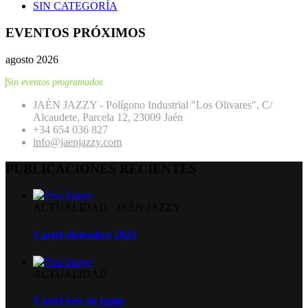
SIN CATEGORÍA
EVENTOS PRÓXIMOS
agosto 2026
Sin eventos programados
JAÉN JAZZY - Polígono Industrial "Los Olivares", C/
Alcaudete, Parcela 12, 23009 Jaén
+34 654 036 827
info@jaenjazzy.com
PUBLICACIONES RECIENTES
ACTUALIDAD
·
JAÉN JAZZY
Cartel diciembre 2025
ACTUALIDAD
Cartel mes de junio