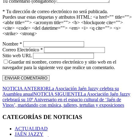
Tu comentario (obligatorio)
* Tu dirección de correo electrónico no será publicada.
Puedes usar estas etiquetas y atributos HTML:
<a href="" title="">
<abbr title=""> <acronym title=""> <b> <blockquote cite="">
<cite> <code> <del datetime=""> <em> <i> <q cite=""> <s>
<strike> <strong>
Nombre *
Correo Electrónico *
Sitio web URL
Guardar mi nombre, correo electrónico y sitio web en el
navegador para la siguiente vez que realice un comentario.
NOTICIA ANTERIOR
La Asociación Jaén Jazzy celebra su
Asamblea anual
NOTICIA SIGUIENTE
La Asociación Jaén Jazzy
celebrará su 10º Aniversario en el espacio cultural de ‘Jaén de
Vinos’, maridando con música, talleres, tertulias y exposiciones
CATEGORÍAS DE NOTICIAS
ACTUALIDAD
JAÉN JAZZY