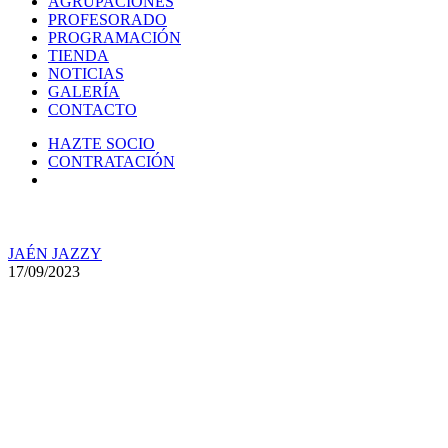
AGRUPACIONES
PROFESORADO
PROGRAMACIÓN
TIENDA
NOTICIAS
GALERÍA
CONTACTO
HAZTE SOCIO
CONTRATACIÓN
JAÉN JAZZY
17/09/2023
Inauguración de la exposición
‘Carteles para Jaén Jazzy’, de
Lina Lucena