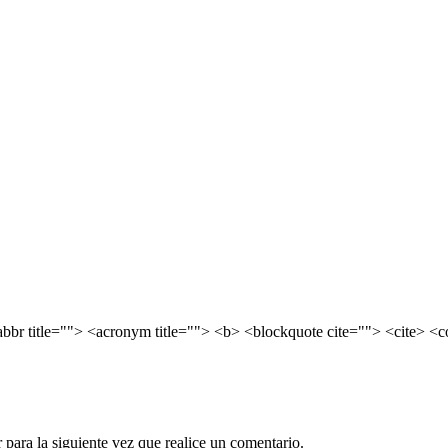
<abbr title=""> <acronym title=""> <b> <blockquote cite=""> <cite> 
para la siguiente vez que realice un comentario.