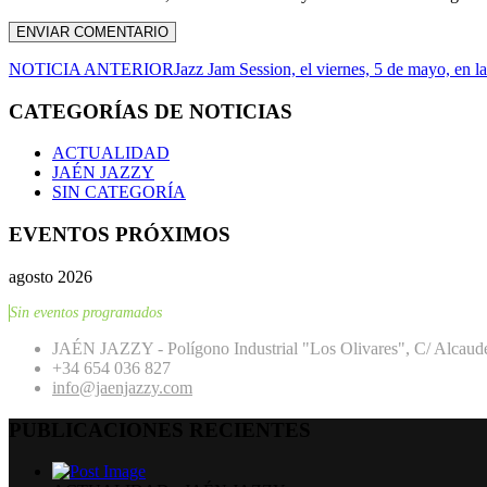
NOTICIA ANTERIOR
Jazz Jam Session, el viernes, 5 de mayo, en l
CATEGORÍAS DE NOTICIAS
ACTUALIDAD
JAÉN JAZZY
SIN CATEGORÍA
EVENTOS PRÓXIMOS
agosto 2026
Sin eventos programados
JAÉN JAZZY - Polígono Industrial "Los Olivares", C/ Alcaude
+34 654 036 827
info@jaenjazzy.com
PUBLICACIONES RECIENTES