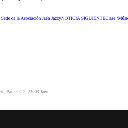
a Sede de la Asociación Jaén Jazzy
NOTICIA SIGUIENTE
Clase ‘Músi
te, Parcela 12, 23009 Jaén