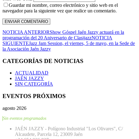
Guardar mi nombre, correo electrónico y sitio web en el
navegador para la siguiente vez que realice un comentario.
NOTICIA ANTERIOR
Show Góspel Jaén Jazzy actuará en la
programación del 20 Aniversario de Clasijazz
NOTICIA
SIGUIENTE
Jazz Jam Session, el viernes, 5 de mayo, en la Sede de
la Asociación Jaén Jazzy
CATEGORÍAS DE NOTICIAS
ACTUALIDAD
JAÉN JAZZY
SIN CATEGORÍA
EVENTOS PRÓXIMOS
agosto 2026
Sin eventos programados
JAÉN JAZZY - Polígono Industrial "Los Olivares", C/
Alcaudete, Parcela 12, 23009 Jaén