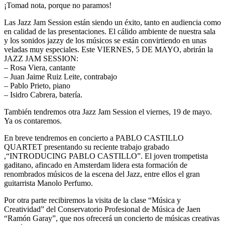
¡Tomad nota, porque no paramos!
Las Jazz Jam Session están siendo un éxito, tanto en audiencia como
en calidad de las presentaciones. El cálido ambiente de nuestra sala
y los sonidos jazzy de los músicos se están convirtiendo en unas
veladas muy especiales. Este VIERNES, 5 DE MAYO, abrirán la
JAZZ JAM SESSION:
– Rosa Viera, cantante
– Juan Jaime Ruiz Leite, contrabajo
– Pablo Prieto, piano
– Isidro Cabrera, batería.
También tendremos otra Jazz Jam Session el viernes, 19 de mayo.
Ya os contaremos.
En breve tendremos en concierto a PABLO CASTILLO
QUARTET presentando su reciente trabajo grabado
,“INTRODUCING PABLO CASTILLO”. El joven trompetista
gaditano, afincado en Amsterdam lidera esta formación de
renombrados músicos de la escena del Jazz, entre ellos el gran
guitarrista Manolo Perfumo.
Por otra parte recibiremos la visita de la clase “Música y
Creatividad” del Conservatorio Profesional de Música de Jaen
“Ramón Garay”, que nos ofrecerá un concierto de músicas creativas