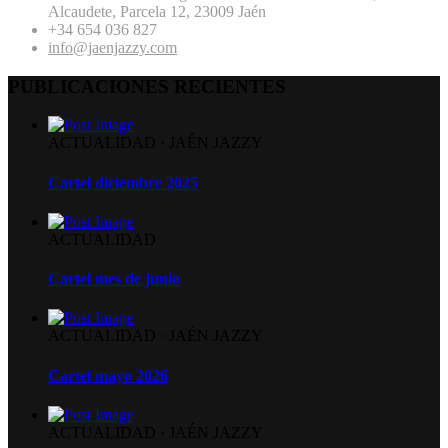
Alcaudete, Parcela 12, 23009 Jaén
+34 654 036 827
info@jaenjazzy.com
PUBLICACIONES RECIENTES
ACTUALIDAD
·
JAÉN JAZZY
Cartel diciembre 2025
ACTUALIDAD
Cartel mes de junio
ACTUALIDAD
·
JAÉN JAZZY
Cartel mayo 2026
ACTUALIDAD
·
JAÉN JAZZY