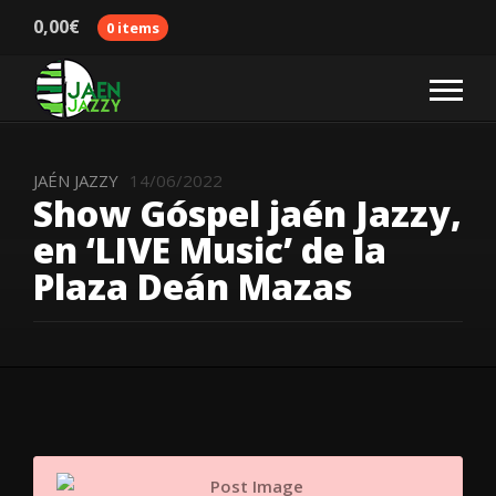
0,00
€
0 items
JAÉN JAZZY
14/06/2022
Show Góspel jaén Jazzy,
en ‘LIVE Music’ de la
Plaza Deán Mazas