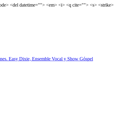
<code> <del datetime=""> <em> <i> <q cite=""> <s> <strike>
nes. Easy Dixie, Ensemble Vocal y Show Góspel