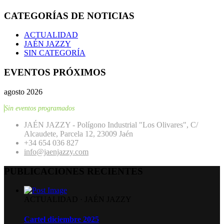
CATEGORÍAS DE NOTICIAS
ACTUALIDAD
JAÉN JAZZY
SIN CATEGORÍA
EVENTOS PRÓXIMOS
agosto 2026
Sin eventos programados
JAÉN JAZZY - Polígono Industrial "Los Olivares", C/
Alcaudete, Parcela 12, 23009 Jaén
+34 654 036 827
info@jaenjazzy.com
PUBLICACIONES RECIENTES
ACTUALIDAD
·
JAÉN JAZZY
Cartel diciembre 2025