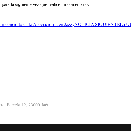
para la siguiente vez que realice un comentario.
s un concierto en la Asociación Jaén Jazzy
NOTICIA SIGUIENTE
La UJA
te, Parcela 12, 23009 Jaén