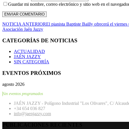
Guardar mi nombre, correo electrónico y sitio web en el navegador 
NOTICIA ANTERIOR
El pianista Baptiste Bailly ofrecerá el vierne
Asociación Jaén Jazzy
CATEGORÍAS DE NOTICIAS
ACTUALIDAD
JAÉN JAZZY
SIN CATEGORÍA
EVENTOS PRÓXIMOS
agosto 2026
Sin eventos programados
JAÉN JAZZY - Polígono Industrial "Los Olivares", C/ Alcaude
+34 654 036 827
info@jaenjazzy.com
PUBLICACIONES RECIENTES