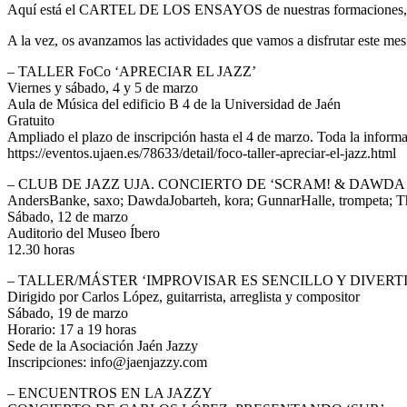
Aquí está el CARTEL DE LOS ENSAYOS de nuestras formaciones, para
A la vez, os avanzamos las actividades que vamos a disfrutar este m
– TALLER FoCo ‘APRECIAR EL JAZZ’
Viernes y sábado, 4 y 5 de marzo
Aula de Música del edificio B 4 de la Universidad de Jaén
Gratuito
Ampliado el plazo de inscripción hasta el 4 de marzo. Toda la inform
https://eventos.ujaen.es/78633/detail/foco-taller-apreciar-el-jazz.html
– CLUB DE JAZZ UJA. CONCIERTO DE ‘SCRAM! & DAWDA
AndersBanke, saxo; DawdaJobarteh, kora; GunnarHalle, trompeta; Th
Sábado, 12 de marzo
Auditorio del Museo Íbero
12.30 horas
– TALLER/MÁSTER ‘IMPROVISAR ES SENCILLO Y DIVERTIDO. Ini
Dirigido por Carlos López, guitarrista, arreglista y compositor
Sábado, 19 de marzo
Horario: 17 a 19 horas
Sede de la Asociación Jaén Jazzy
Inscripciones: info@jaenjazzy.com
– ENCUENTROS EN LA JAZZY