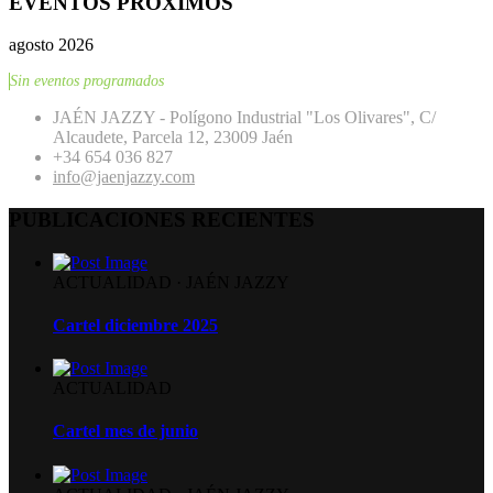
EVENTOS PRÓXIMOS
agosto 2026
Sin eventos programados
JAÉN JAZZY - Polígono Industrial "Los Olivares", C/
Alcaudete, Parcela 12, 23009 Jaén
+34 654 036 827
info@jaenjazzy.com
PUBLICACIONES RECIENTES
ACTUALIDAD
·
JAÉN JAZZY
Cartel diciembre 2025
ACTUALIDAD
Cartel mes de junio