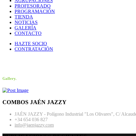
AGRUPACIONES
PROFESORADO
PROGRAMACIÓN
TIENDA
NOTICIAS
GALERÍA
CONTACTO
HAZTE SOCIO
CONTRATACIÓN
COMBOS JAÉN JAZZY
Gallery.
COMBOS JAÉN JAZZY
JAÉN JAZZY - Polígono Industrial "Los Olivares", C/ Alcaude
+34 654 036 827
info@jaenjazzy.com