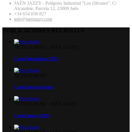
JAÉN JAZZY - Polígono Industrial "Los Olivares", C/
Alcaudete, Parcela 12, 23009 Jaén
+34 654 036 827
info@jaenjazzy.com
PUBLICACIONES RECIENTES
ACTUALIDAD
·
JAÉN JAZZY
Cartel diciembre 2025
ACTUALIDAD
Cartel mes de junio
ACTUALIDAD
·
JAÉN JAZZY
Cartel mayo 2026