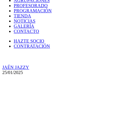
AGRUPACIONES
PROFESORADO
PROGRAMACIÓN
TIENDA
NOTICIAS
GALERÍA
CONTACTO
HAZTE SOCIO
CONTRATACIÓN
JAÉN JAZZY
25/01/2025
Funk Jam Session el sábado, 1
de febrero, en la Sede Jaén
Jazzy