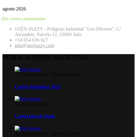
agosto 2026
Sin eventos programados
JAÉN JAZZY - Polígono Industrial "Los Olivares", C/
Alcaudete, Parcela 12, 23009 Jaén
+34 654 036 827
info@jaenjazzy.com
PUBLICACIONES RECIENTES
ACTUALIDAD
·
JAÉN JAZZY
Cartel diciembre 2025
ACTUALIDAD
Cartel mes de junio
ACTUALIDAD
·
JAÉN JAZZY